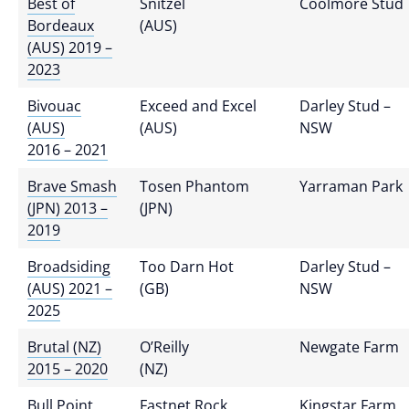
Best of
Snitzel
Coolmore Stud
Bordeaux
(AUS)
(AUS) 2019 –
2023
Bivouac
Exceed and Excel
Darley Stud –
(AUS)
(AUS)
NSW
2016 – 2021
Brave Smash
Tosen Phantom
Yarraman Park
(JPN) 2013 –
(JPN)
2019
Broadsiding
Too Darn Hot
Darley Stud –
(AUS) 2021 –
(GB)
NSW
2025
Brutal (NZ)
O’Reilly
Newgate Farm
2015 – 2020
(NZ)
Bull Point
Fastnet Rock
Kingstar Farm