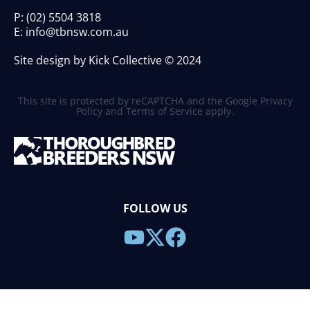
P:
(02) 5504 3818
E:
info@tbnsw.com.au
Site design by Kick Collective © 2024
This site is protected by reCAPTCHA and the Google
Privacy
Policy
and
Terms of Service
apply.
FOLLOW US